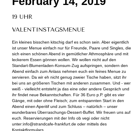
February 14, 2019
19 UHR
VALENTINSTAGSMENUE
Ein kleines bisschen kitschig darf es schon sein. Aber eigentlich
ist unser Menue einfach nur für Freunde, Paare und Singles, die
sich einen schönen Abend in gemütlicher Athmosphäre und mit
leckerem Essen gönnen wollen. Wir wollen nicht auf den
Standart-Blumenladen-Konsum-Zug aufspringen, sondern den
Abend einfach zum Anlass nehmen euch ein feines Menue zu
servieren. Da wir eh nicht genug zweier Tische haben, sitzt ihr
bei uns an größeren Tischen mit anderen zusammen. Und - wer
weiß - vielleicht entsteht ja das eine oder andere Gespräch und
ihr findet neue Bekanntschaften. Für 36 Euro p.P. gibt es vier
Gänge, mit oder ohne Fleisch; zum entspannten Start in den
Abend einen Aperitif und zum Schluss – natürlich – unser
wunderbares Überraschungs-Dessert-Buffet. Wir freuen uns auf
euch. Reservierungen mit der Info ob vegi oder nicht
unter:info@strandcafe-frankfurt.de oder mittels des
Kontaktformulars.‍